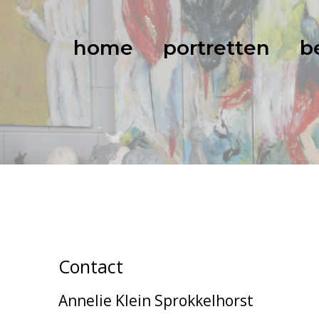
home
portretten
b
Contact
Annelie Klein Sprokkelhorst