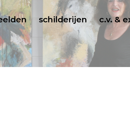
eelden
schilderijen
c.v. & 